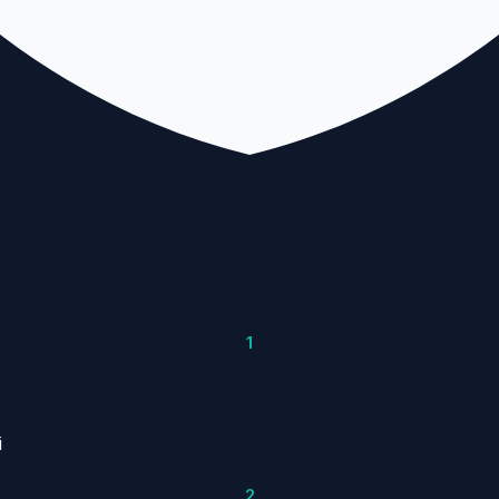
1
i
2