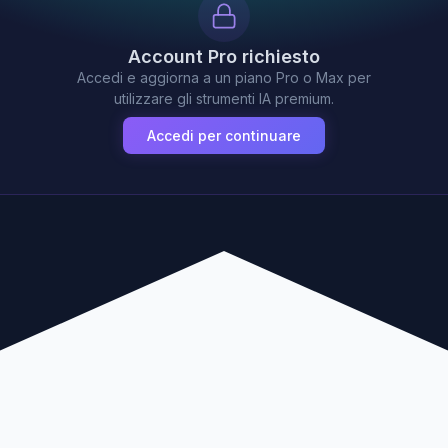
Account Pro richiesto
Accedi e aggiorna a un piano Pro o Max per
utilizzare gli strumenti IA premium.
Accedi per continuare